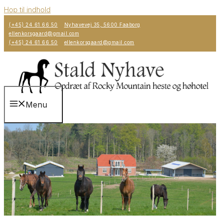
Hop til indhold
(+45) 24 61 66 50
Nyhavevej 35, 5600 Faaborg
ellenkorsgaard@gmail.com
(+45) 24 61 66 50
ellenkorsgaard@gmail.com
Menu