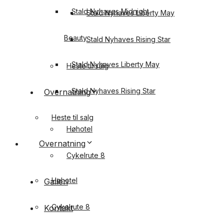
Stald Nyhaves Midnight
Stald Nyhaves Liberty May
Beauty
Stald Nyhaves Rising Star
Stald Nyhaves Liberty May
Heste til salg
Stald Nyhaves Rising Star
Overnatning
Heste til salg
Høhotel
Overnatning
Cykelrute 8
Høhotel
Galleri
Cykelrute 8
Kontakt