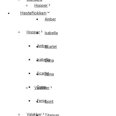
Hopper
Hesteflokken
Amber
Hopper
Isabella
Amber
Scarlet
Isabella
Dona
Scarlet
Fenja
Dona
Valakker
Fenja
Spirit
Valakker
Titanium