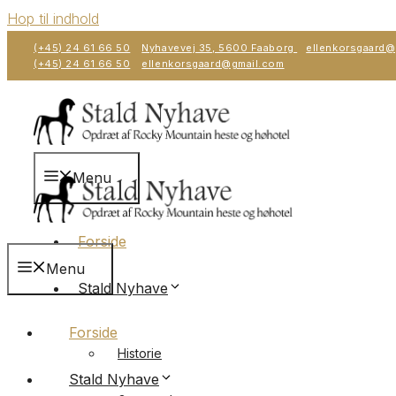
Hop til indhold
(+45) 24 61 66 50
Nyhavevej 35, 5600 Faaborg
ellenkorsgaard@
(+45) 24 61 66 50
ellenkorsgaard@gmail.com
Menu
Forside
Menu
Stald Nyhave
Forside
Historie
Stald Nyhave