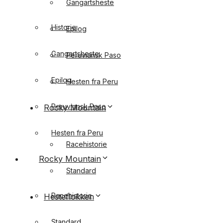
Gangartsheste
Historie
Epilog
Gangartsheste
Peruviansk Paso
Epilog
Hesten fra Peru
Peruviansk Paso
Rocky Mountain
Hesten fra Peru
Racehistorie
Rocky Mountain
Standard
Racehistorie
Hesteflokken
Standard